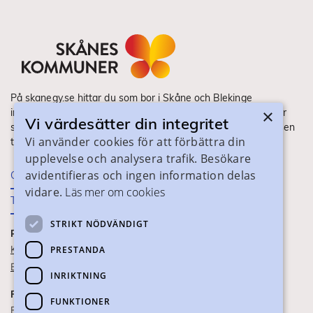
På skanegy.se hittar du som bor i Skåne och Blekinge
×
information om ditt gymnasieval. Här ser du vilka utbildningar
Vi värdesätter din integritet
som finns och hur ansökan och antagning går till. Webbplatsen
Vi använder cookies för att förbättra din
tillhandahålls av Skånes Kommuner.
upplevelse och analysera trafik. Besökare
avidentifieras och ingen information delas
Om webbplatsen
vidare.
Läs mer om cookies
Tillgänglighet
STRIKT NÖDVÄNDIGT
PRAKTISK INFORMATION
Kontaktuppgifter
PRESTANDA
Blanketter
INRIKTNING
FÖR SKOLPERSONAL
FUNKTIONER
För SYV