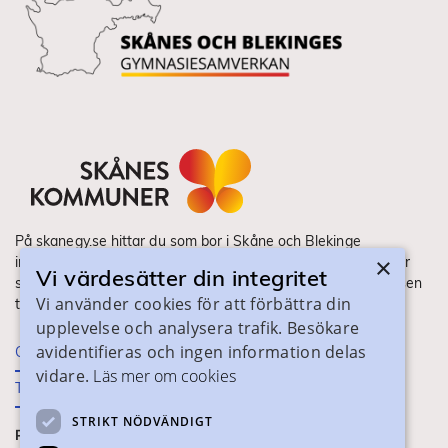
På skanegy.se hittar du som bor i Skåne och Blekinge
×
information om ditt gymnasieval. Här ser du vilka utbildningar
Vi värdesätter din integritet
som finns och hur ansökan och antagning går till. Webbplatsen
Vi använder cookies för att förbättra din
tillhandahålls av Skånes Kommuner.
upplevelse och analysera trafik. Besökare
avidentifieras och ingen information delas
Om webbplatsen
vidare.
Läs mer om cookies
Tillgänglighet
STRIKT NÖDVÄNDIGT
PRAKTISK INFORMATION