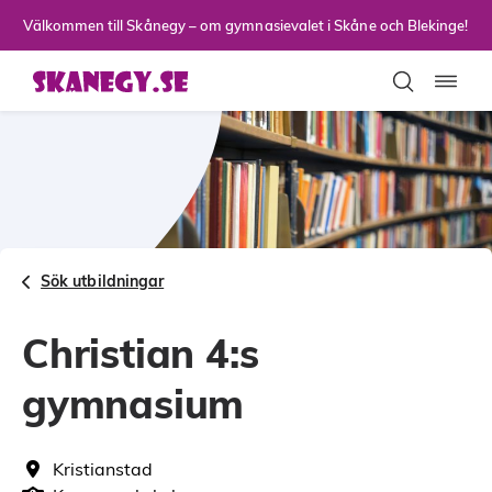
Till sidans huvudinnehåll
Välkommen till Skånegy – om gymnasievalet i Skåne och Blekinge!
Toggla
Sök utbildningar
Christian 4:s
gymnasium
Kristianstad