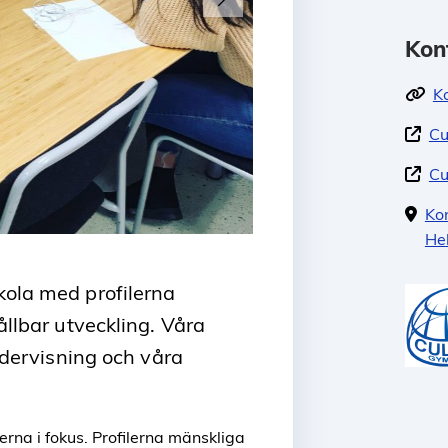
Kon
K
Cu
Cu
Ko
He
Fotograf: Cultura Gymnasium
ola med profilerna
llbar utveckling. Våra
ndervisning och våra
erna i fokus. Profilerna mänskliga