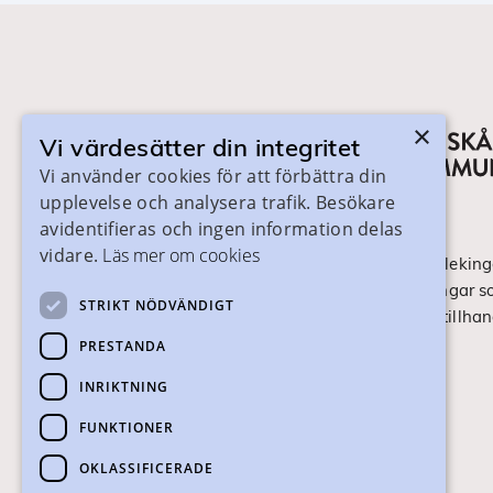
×
Vi värdesätter din integritet
Vi använder cookies för att förbättra din
upplevelse och analysera trafik. Besökare
avidentifieras och ingen information delas
vidare.
Läs mer om cookies
På skanegy.se hittar du som bor i Skåne och Bleking
om ditt gymnasieval. Här ser du vilka utbildningar s
STRIKT NÖDVÄNDIGT
ansökan och antagning går till. Webbplatsen tillhan
Skånes Kommuner.
PRESTANDA
INRIKTNING
Om webbplatsen
FUNKTIONER
Tillgänglighet
OKLASSIFICERADE