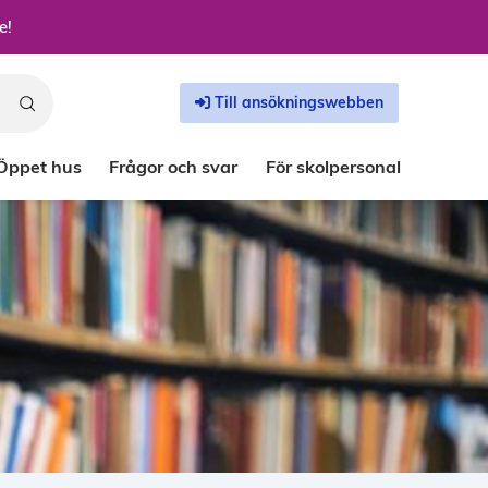
e!
Till ansökningswebben
Öppet hus
Frågor och svar
För skolpersonal