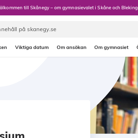
älkommen till Skånegy – om gymnasievalet i Skåne och Bleking
rken
Viktiga datum
Om ansökan
Om gymnasiet
asium