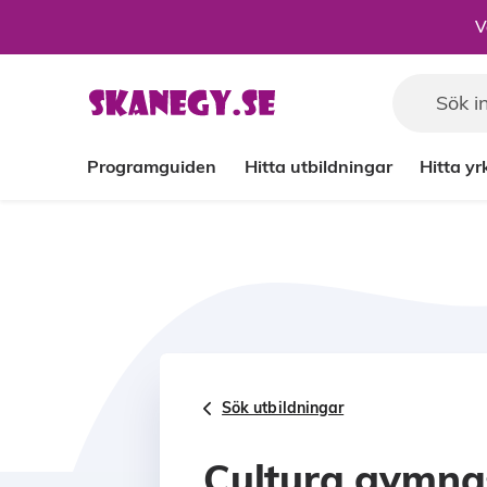
Till sidans huvudinnehåll
V
Programguiden
Hitta utbildningar
Hitta y
Sök utbildningar
Cultura gymn