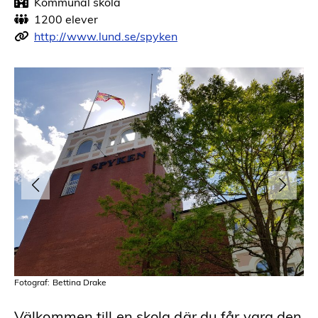
Kommunal skola
1200 elever
http://www.lund.se/spyken
Fot
Fotograf: Bettina Drake
Välkommen till en skola där du får vara den