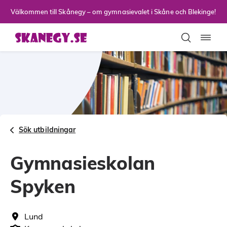
Till sidans huvudinnehåll
Välkommen till Skånegy – om gymnasievalet i Skåne och Blekinge!
Toggla
Sök utbildningar
Gymnasieskolan
Spyken
Lund