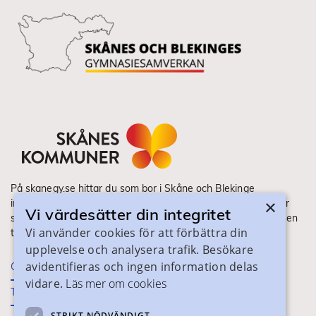
På skanegy.se hittar du som bor i Skåne och Blekinge
×
information om ditt gymnasieval. Här ser du vilka utbildningar
Vi värdesätter din integritet
som finns och hur ansökan och antagning går till. Webbplatsen
Vi använder cookies för att förbättra din
tillhandahålls av Skånes Kommuner.
upplevelse och analysera trafik. Besökare
avidentifieras och ingen information delas
Om webbplatsen
vidare.
Läs mer om cookies
Tillgänglighet
STRIKT NÖDVÄNDIGT