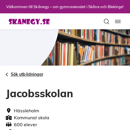
Till sidans huvudinnehåll
Välkommen till Skånegy – om gymnasievalet i Skåne och Blekinge!
Toggla
Sök utbildningar
Jacobsskolan
Hässleholm
Kommunal skola
600 elever