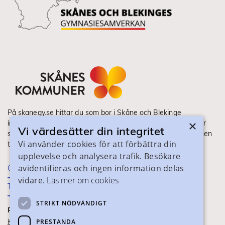
På skanegy.se hittar du som bor i Skåne och Blekinge
×
information om ditt gymnasieval. Här ser du vilka utbildningar
Vi värdesätter din integritet
som finns och hur ansökan och antagning går till. Webbplatsen
Vi använder cookies för att förbättra din
tillhandahålls av Skånes Kommuner.
upplevelse och analysera trafik. Besökare
avidentifieras och ingen information delas
Om webbplatsen
vidare.
Läs mer om cookies
Tillgänglighet
STRIKT NÖDVÄNDIGT
PRAKTISK INFORMATION
Kontaktuppgifter
PRESTANDA