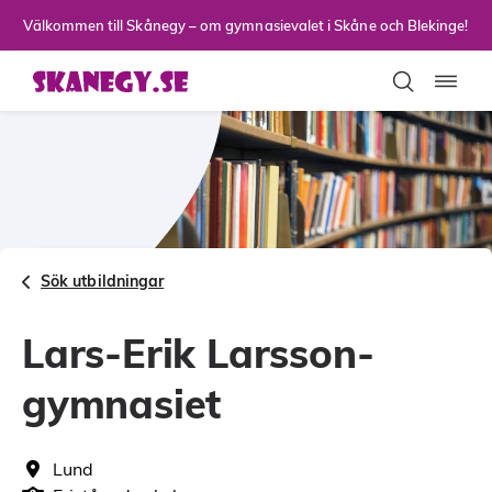
Till sidans huvudinnehåll
Välkommen till Skånegy – om gymnasievalet i Skåne och Blekinge!
Toggla
Sök utbildningar
Lars-Erik Larsson-
gymnasiet
Lund