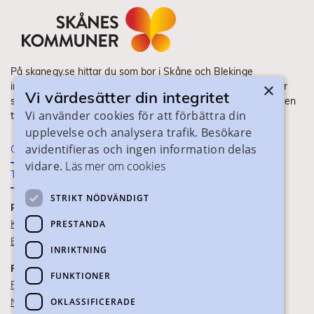
På skanegy.se hittar du som bor i Skåne och Blekinge
×
information om ditt gymnasieval. Här ser du vilka utbildningar
Vi värdesätter din integritet
som finns och hur ansökan och antagning går till. Webbplatsen
Vi använder cookies för att förbättra din
tillhandahålls av Skånes Kommuner.
upplevelse och analysera trafik. Besökare
avidentifieras och ingen information delas
Om webbplatsen
vidare.
Läs mer om cookies
Tillgänglighet
STRIKT NÖDVÄNDIGT
PRAKTISK INFORMATION
Kontaktuppgifter
PRESTANDA
Blanketter
INRIKTNING
FÖR SKOLPERSONAL
FUNKTIONER
För SYV
OKLASSIFICERADE
Nationella studievägskoder