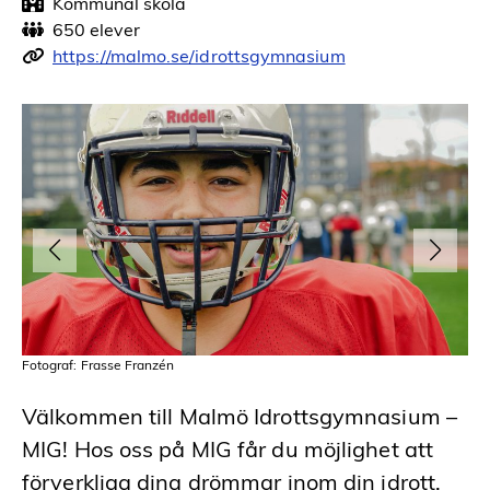
Kommunal skola
650 elever
https://malmo.se/idrottsgymnasium
Fotograf: Frasse Franzén
Fot
Välkommen till Malmö Idrottsgymnasium –
MIG! Hos oss på MIG får du möjlighet att
förverkliga dina drömmar inom din idrott,