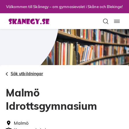
Till sidans huvudinnehåll
Välkommen till Skånegy – om gymnasievalet i Skåne och Blekinge!
Toggla
Sök utbildningar
Malmö
Idrottsgymnasium
Malmö