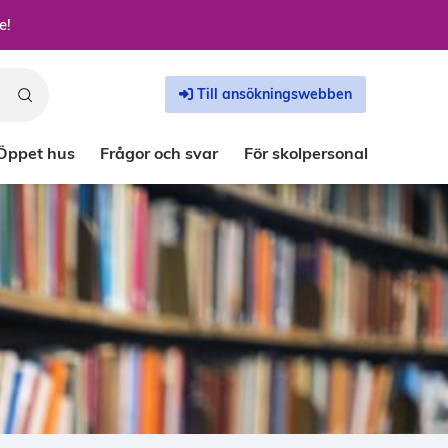
e!
Till ansökningswebben
Öppet hus
Frågor och svar
För skolpersonal