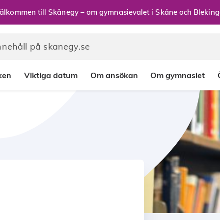
älkommen till Skånegy – om gymnasievalet i Skåne och Bleking
rken
Viktiga datum
Om ansökan
Om gymnasiet