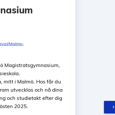
mnasium
ieval/Malmo-
mö Magistratsgymnasium,
ieskola.
a, mitt i Malmö. Hos får du
gram utvecklas och nå dina
ng och studietakt efter dig
hösten 2025.
H