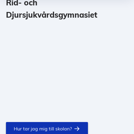
Rid- och
Djursjukvårdsgymnasiet
Hur tar jag mig till skolan?