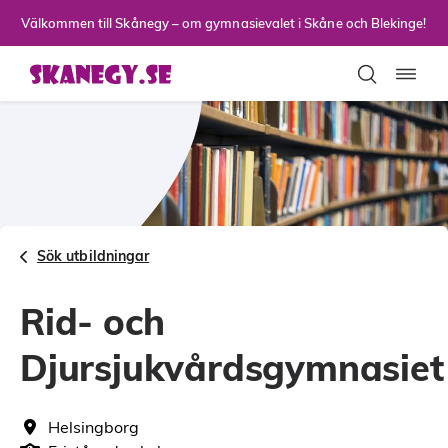
Till sidans huvudinnehåll
Välkommen till Skånegy – om gymnasievalet i Skåne och Blekinge!
Toggla
Sök utbildningar
Rid- och
Djursjukvårdsgymnasiet
Helsingborg