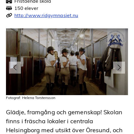
Fristående skola
150 elever
http://www.ridgymnasiet.nu
Fotograf: Helena Torstensson
Fot
Glädje, framgång och gemenskap! Skolan
finns i fräscha lokaler i centrala
Helsingborg med utsikt över Öresund, och