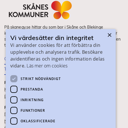
På skanegy.se hittar du som bor i Skåne och Blekinge
×
information om ditt gymnasieval. Här ser du vilka utbildningar
Vi värdesätter din integritet
som finns och hur ansökan och antagning går till. Webbplatsen
Vi använder cookies för att förbättra din
tillhandahålls av Skånes Kommuner.
upplevelse och analysera trafik. Besökare
avidentifieras och ingen information delas
Om webbplatsen
vidare.
Läs mer om cookies
Tillgänglighet
STRIKT NÖDVÄNDIGT
PRAKTISK INFORMATION
Kontaktuppgifter
PRESTANDA
Blanketter
INRIKTNING
FÖR SKOLPERSONAL
FUNKTIONER
För SYV
OKLASSIFICERADE
Nationella studievägskoder