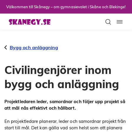
Till sidans huvudinnehåll
Välkommen till Skånegy – om gymnasievalet i Skåne och Blekinge!
Toggla
Bygg och anläggning
Civilingenjörer inom
bygg och anläggning
Projektledaren leder, samordnar och följer upp projekt så
att mål nås effektivt och hållbart.
En projektledare planerar, leder och samordnar projekt från
start till mål. Det kan gälla vad som helst som att planera