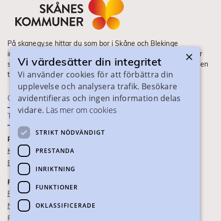
På skanegy.se hittar du som bor i Skåne och Blekinge
×
information om ditt gymnasieval. Här ser du vilka utbildningar
Vi värdesätter din integritet
som finns och hur ansökan och antagning går till. Webbplatsen
Vi använder cookies för att förbättra din
tillhandahålls av Skånes Kommuner.
upplevelse och analysera trafik. Besökare
avidentifieras och ingen information delas
Om webbplatsen
vidare.
Läs mer om cookies
Tillgänglighet
STRIKT NÖDVÄNDIGT
PRAKTISK INFORMATION
Kontaktuppgifter
PRESTANDA
Blanketter
INRIKTNING
FÖR SKOLPERSONAL
FUNKTIONER
För SYV
OKLASSIFICERADE
Nationella studievägskoder
För gymnasieskolor