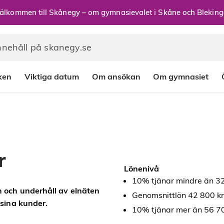
älkommen till Skånegy – om gymnasievalet i Skåne och Bleking
rken
Viktiga datum
Om ansökan
Om gymnasiet
r
Lönenivå
10% tjänar mindre än 32
n och underhåll av elnäten
Genomsnittlön 42 800 kr
 sina kunder.
10% tjänar mer än 56 70