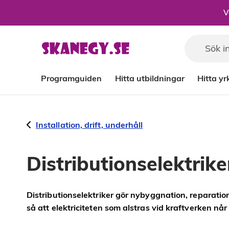
Till sidans huvudinnehåll
V
Programguiden
Hitta utbildningar
Hitta y
Installation, drift, underhåll
Distributionselektrike
Distributionselektriker gör nybyggnation, reparatio
så att elektriciteten som alstras vid kraftverken når