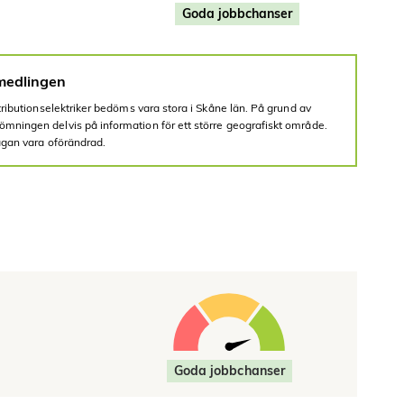
Goda jobbchanser
medlingen
tributionselektriker bedöms vara stora i Skåne län. På grund av
mningen delvis på information för ett större geografiskt område.
rågan vara oförändrad.
Goda jobbchanser