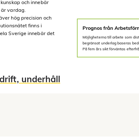
t kunskap och innebär
 är vardag.
äver hög precision och
utionsnätet finns i
Prognos från Arbetsför
hela Sverige innebär det
Möjligheterna till arbete som dis
begränsat underlag baseras bedö
På fem års sikt förväntas efterf
drift, underhåll