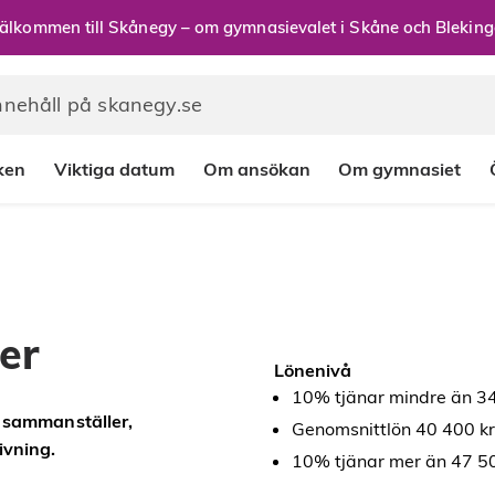
älkommen till Skånegy – om gymnasievalet i Skåne och Bleking
rken
Viktiga datum
Om ansökan
Om gymnasiet
er
Lönenivå
10% tjänar mindre än 34
, sammanställer,
Genomsnittlön 40 400 kr
ivning.
10% tjänar mer än 47 50