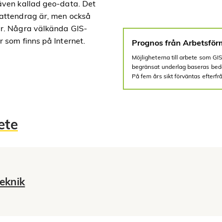
även kallad geo-data. Det
vattendrag är, men också
är. Några välkända GIS-
 som finns på Internet.
Prognos från Arbetsför
Möjligheterna till arbete som GI
begränsat underlag baseras bedö
På fem års sikt förväntas efterf
ete
teknik