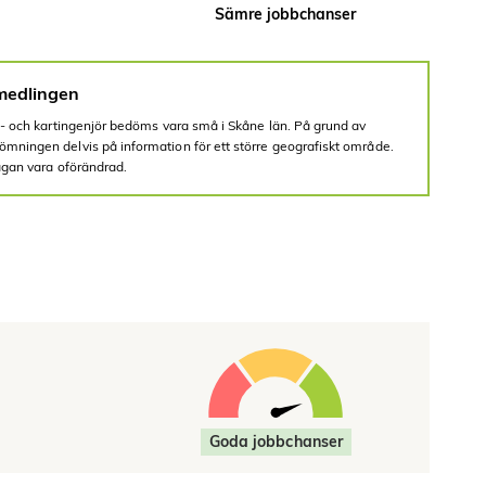
Sämre jobbchanser
medlingen
S- och kartingenjör bedöms vara små i Skåne län. På grund av
mningen delvis på information för ett större geografiskt område.
rågan vara oförändrad.
Goda jobbchanser