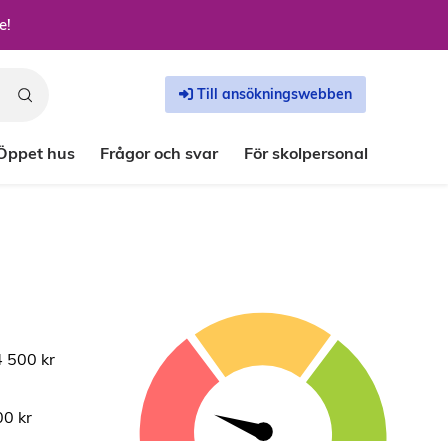
e!
Till ansökningswebben
Öppet hus
Frågor och svar
För skolpersonal
 500 kr
0 kr