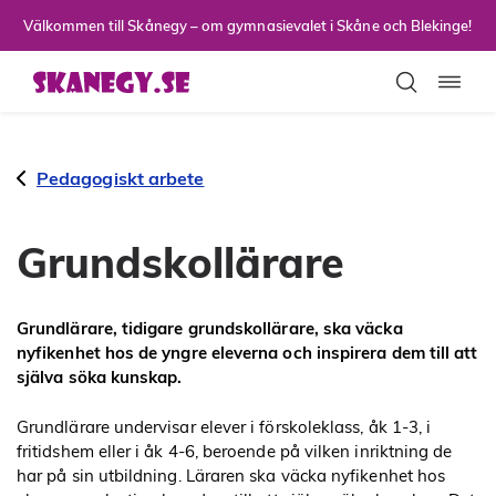
Till sidans huvudinnehåll
Välkommen till Skånegy – om gymnasievalet i Skåne och Blekinge!
Toggla
Pedagogiskt arbete
Grundskollärare
Grundlärare, tidigare grundskollärare, ska väcka
nyfikenhet hos de yngre eleverna och inspirera dem till att
själva söka kunskap.
Grundlärare undervisar elever i förskoleklass, åk 1-3, i
fritidshem eller i åk 4-6, beroende på vilken inriktning de
har på sin utbildning. Läraren ska väcka nyfikenhet hos