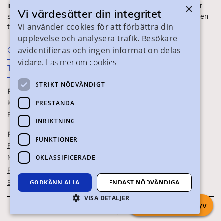
×
information om ditt gymnasieval. Här ser du vilka utbildningar
Vi värdesätter din integritet
som finns och hur ansökan och antagning går till. Webbplatsen
Vi använder cookies för att förbättra din
tillhandahålls av Skånes Kommuner.
upplevelse och analysera trafik. Besökare
avidentifieras och ingen information delas
Om webbplatsen
vidare.
Läs mer om cookies
Tillgänglighet
STRIKT NÖDVÄNDIGT
PRAKTISK INFORMATION
Kontaktuppgifter
PRESTANDA
Blanketter
INRIKTNING
FÖR SKOLPERSONAL
FUNKTIONER
För SYV
OKLASSIFICERADE
Nationella studievägskoder
För gymnasieskolor
Skolportalen
GODKÄNN ALLA
ENDAST NÖDVÄNDIGA
VISA DETALJER
Chatta med syv
Om webbkakor
Om personuppgifter