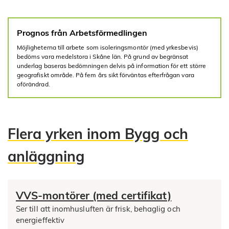
Prognos från Arbetsförmedlingen
Möjligheterna till arbete som isoleringsmontör (med yrkesbevis)
bedöms vara medelstora i Skåne län. På grund av begränsat
underlag baseras bedömningen delvis på information för ett större
geografiskt område. På fem års sikt förväntas efterfrågan vara
oförändrad.
Flera yrken inom Bygg och
anläggning
VVS-montörer (med certifikat)
Ser till att inomhusluften är frisk, behaglig och
energieffektiv