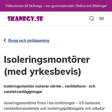
Till sidans huvudinnehåll
Välkommen till Skånegy – om gymnasievalet i Skåne och Blekinge!
Toggla
Bygg och anläggning
Isoleringsmontörer
(med yrkesbevis)
Isoleringsmontör isolerar värme-, ventilations- och
sanitetsanläggningar
Isoleringsmontörer finns i tre inriktningar – VS-isolerare,
ventilationsisolerare och isoleringsplåtslagare och arbetar