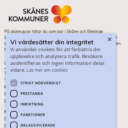
På skanegy.se hittar du som bor i Skåne och Blekinge
×
information om ditt gymnasieval. Här ser du vilka utbildningar
Vi värdesätter din integritet
som finns och hur ansökan och antagning går till. Webbplatsen
Vi använder cookies för att förbättra din
tillhandahålls av Skånes Kommuner.
upplevelse och analysera trafik. Besökare
avidentifieras och ingen information delas
Om webbplatsen
vidare.
Läs mer om cookies
Tillgänglighet
STRIKT NÖDVÄNDIGT
PRAKTISK INFORMATION
Kontaktuppgifter
PRESTANDA
Blanketter
INRIKTNING
FÖR SKOLPERSONAL
FUNKTIONER
För SYV
OKLASSIFICERADE
Nationella studievägskoder