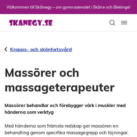
Till sidans huvudinnehåll
Välkommen till Skånegy – om gymnasievalet i Skåne och Blekinge!
Toggla
Kropps- och skönhetsvård
Massörer och
massageterapeuter
Massörer behandlar och förebygger värk i muskler med
händerna som verktyg
Med händerna som främsta redskap ger massören en
behandling genom specifika massagegrepp och töjningar.