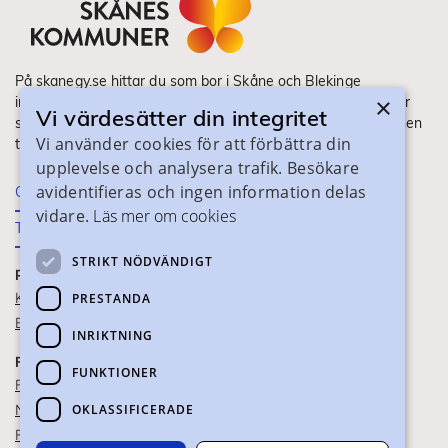
På skanegy.se hittar du som bor i Skåne och Blekinge
×
information om ditt gymnasieval. Här ser du vilka utbildningar
Vi värdesätter din integritet
som finns och hur ansökan och antagning går till. Webbplatsen
Vi använder cookies för att förbättra din
tillhandahålls av Skånes Kommuner.
upplevelse och analysera trafik. Besökare
avidentifieras och ingen information delas
Om webbplatsen
vidare.
Läs mer om cookies
Tillgänglighet
STRIKT NÖDVÄNDIGT
PRAKTISK INFORMATION
Kontaktuppgifter
PRESTANDA
Blanketter
INRIKTNING
FÖR SKOLPERSONAL
FUNKTIONER
För SYV
OKLASSIFICERADE
Nationella studievägskoder
För gymnasieskolor