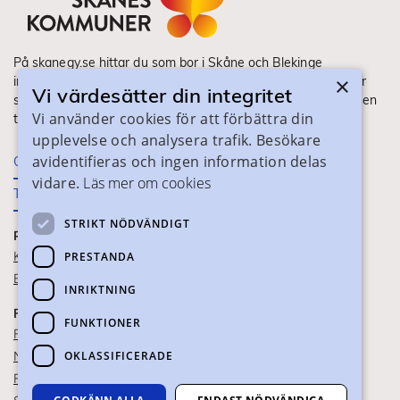
På skanegy.se hittar du som bor i Skåne och Blekinge
×
information om ditt gymnasieval. Här ser du vilka utbildningar
Vi värdesätter din integritet
som finns och hur ansökan och antagning går till. Webbplatsen
Vi använder cookies för att förbättra din
tillhandahålls av Skånes Kommuner.
upplevelse och analysera trafik. Besökare
avidentifieras och ingen information delas
Om webbplatsen
vidare.
Läs mer om cookies
Tillgänglighet
STRIKT NÖDVÄNDIGT
PRAKTISK INFORMATION
Kontaktuppgifter
PRESTANDA
Blanketter
INRIKTNING
FÖR SKOLPERSONAL
FUNKTIONER
För SYV
OKLASSIFICERADE
Nationella studievägskoder
För gymnasieskolor