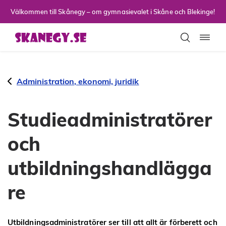
Till sidans huvudinnehåll
Välkommen till Skånegy – om gymnasievalet i Skåne och Blekinge!
Toggla
Administration, ekonomi, juridik
Studieadministratörer
och
utbildningshandlägga
re
Utbildningsadministratörer ser till att allt är förberett och