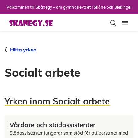
Till sidans huvudinnehåll
Välkommen till Skånegy – om gymnasievalet i Skåne och Blekinge!
Toggla
Hitta yrken
Socialt arbete
Yrken inom Socialt arbete
Vårdare och stödassistenter
Stödassistenter fungerar som stöd för att personer med