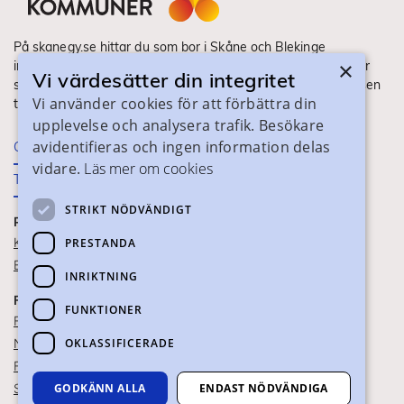
På skanegy.se hittar du som bor i Skåne och Blekinge
×
information om ditt gymnasieval. Här ser du vilka utbildningar
Vi värdesätter din integritet
som finns och hur ansökan och antagning går till. Webbplatsen
Vi använder cookies för att förbättra din
tillhandahålls av Skånes Kommuner.
upplevelse och analysera trafik. Besökare
avidentifieras och ingen information delas
Om webbplatsen
vidare.
Läs mer om cookies
Tillgänglighet
STRIKT NÖDVÄNDIGT
PRAKTISK INFORMATION
Kontaktuppgifter
PRESTANDA
Blanketter
INRIKTNING
FÖR SKOLPERSONAL
FUNKTIONER
För SYV
OKLASSIFICERADE
Nationella studievägskoder
För gymnasieskolor
GODKÄNN ALLA
ENDAST NÖDVÄNDIGA
Skolportalen