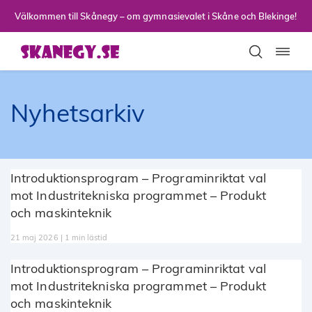
Till sidans huvudinnehåll
Välkommen till Skånegy – om gymnasievalet i Skåne och Blekinge!
Toggla
Nyhetsarkiv
Introduktionsprogram – Programinriktat val
mot Industritekniska programmet – Produkt
och maskinteknik
21 maj 2026 | 1 min lästid
Introduktionsprogram – Programinriktat val
mot Industritekniska programmet – Produkt
och maskinteknik