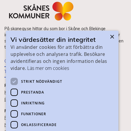
På skanegy.se hittar du som bor i Skåne och Blekinge
×
information om ditt gymnasieval. Här ser du vilka utbildningar
Vi värdesätter din integritet
som finns och hur ansökan och antagning går till. Webbplatsen
Vi använder cookies för att förbättra din
tillhandahålls av Skånes Kommuner.
upplevelse och analysera trafik. Besökare
avidentifieras och ingen information delas
Om webbplatsen
vidare.
Läs mer om cookies
Tillgänglighet
STRIKT NÖDVÄNDIGT
PRAKTISK INFORMATION
Kontaktuppgifter
PRESTANDA
Blanketter
INRIKTNING
FÖR SKOLPERSONAL
FUNKTIONER
För SYV
OKLASSIFICERADE
Nationella studievägskoder