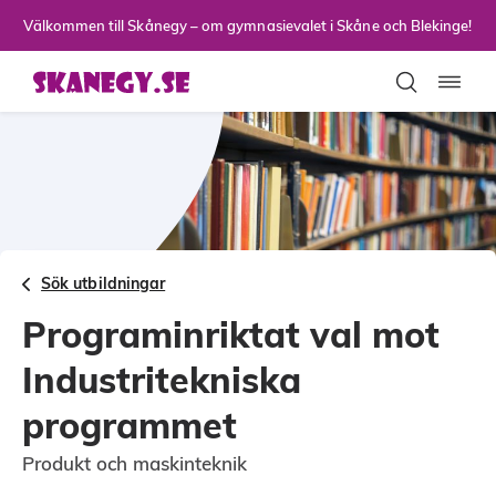
Till sidans huvudinnehåll
Välkommen till Skånegy – om gymnasievalet i Skåne och Blekinge!
Toggla
Sök utbildningar
Programinriktat val mot
Industritekniska
programmet
Produkt och maskinteknik