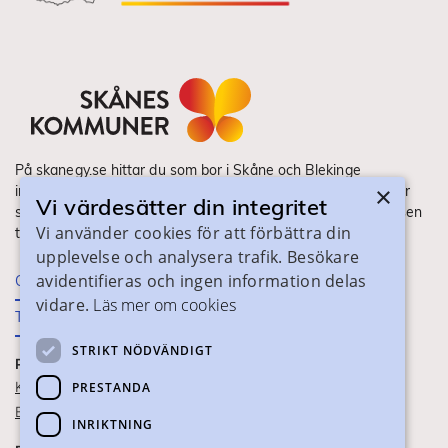
På skanegy.se hittar du som bor i Skåne och Blekinge
×
information om ditt gymnasieval. Här ser du vilka utbildningar
Vi värdesätter din integritet
som finns och hur ansökan och antagning går till. Webbplatsen
Vi använder cookies för att förbättra din
tillhandahålls av Skånes Kommuner.
upplevelse och analysera trafik. Besökare
avidentifieras och ingen information delas
Om webbplatsen
vidare.
Läs mer om cookies
Tillgänglighet
STRIKT NÖDVÄNDIGT
PRAKTISK INFORMATION
Kontaktuppgifter
PRESTANDA
Blanketter
INRIKTNING