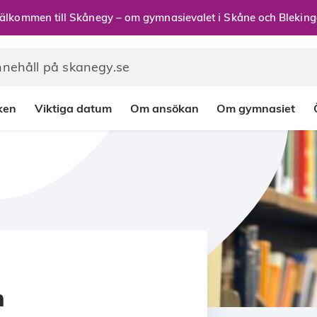
älkommen till Skånegy – om gymnasievalet i Skåne och Bleking
rken
Viktiga datum
Om ansökan
Om gymnasiet
h