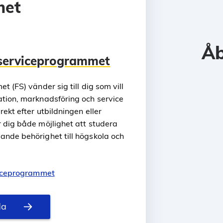
met
Åb
 serviceprogrammet
 (FS) vänder sig till dig som vill
tion, marknadsföring och service
ekt efter utbildningen eller
 dig både möjlighet att studera
nde behörighet till högskola och
viceprogrammet
da