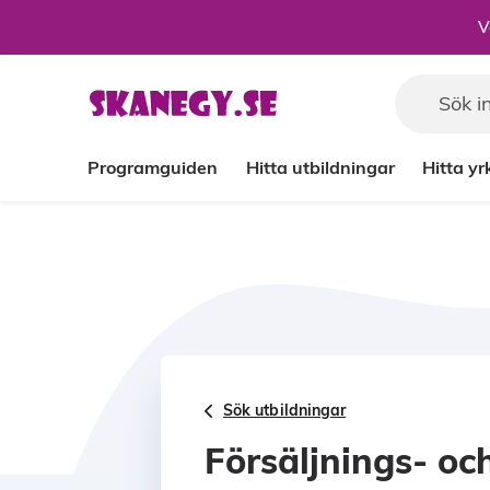
Till sidans huvudinnehåll
V
Programguiden
Hitta utbildningar
Hitta y
Sök utbildningar
Försäljnings- oc