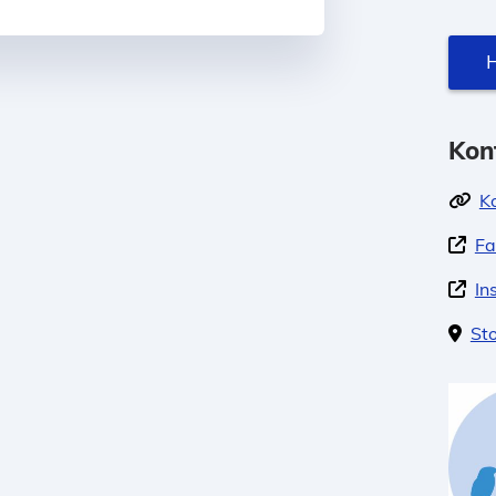
H
Kon
K
Fa
In
St