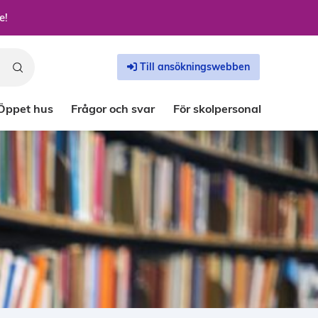
e!
Till ansökningswebben
Öppet hus
Frågor och svar
För skolpersonal