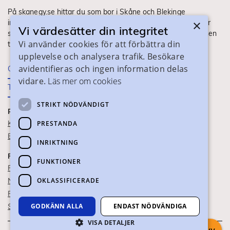
På skanegy.se hittar du som bor i Skåne och Blekinge
×
information om ditt gymnasieval. Här ser du vilka utbildningar
Vi värdesätter din integritet
som finns och hur ansökan och antagning går till. Webbplatsen
Vi använder cookies för att förbättra din
tillhandahålls av Skånes Kommuner.
upplevelse och analysera trafik. Besökare
avidentifieras och ingen information delas
Om webbplatsen
vidare.
Läs mer om cookies
Tillgänglighet
STRIKT NÖDVÄNDIGT
PRAKTISK INFORMATION
Kontaktuppgifter
PRESTANDA
Blanketter
INRIKTNING
FÖR SKOLPERSONAL
FUNKTIONER
För SYV
OKLASSIFICERADE
Nationella studievägskoder
För gymnasieskolor
Skolportalen
GODKÄNN ALLA
ENDAST NÖDVÄNDIGA
VISA DETALJER