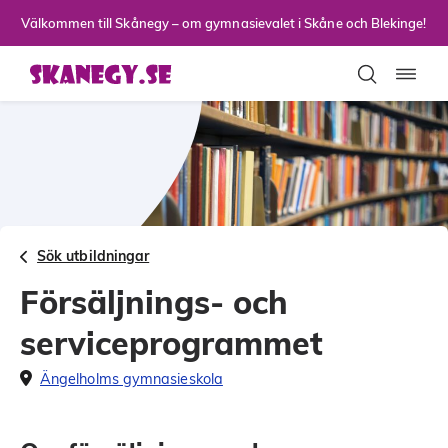
Till sidans huvudinnehåll
Välkommen till Skånegy – om gymnasievalet i Skåne och Blekinge!
Toggla
Sök utbildningar
Försäljnings- och
serviceprogrammet
Ängelholms gymnasieskola