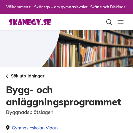
Till sidans huvudinnehåll
Välkommen till Skånegy – om gymnasievalet i Skåne och Blekinge!
Toggla
Sök utbildningar
Bygg- och
anläggningsprogrammet
Byggnadsplåtslageri
Gymnasieskolan Vipan