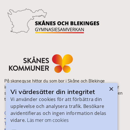
På skanegy.se hittar du som bor i Skåne och Blekinge
×
information om ditt gymnasieval. Här ser du vilka utbildningar
Vi värdesätter din integritet
som finns och hur ansökan och antagning går till. Webbplatsen
Vi använder cookies för att förbättra din
tillhandahålls av Skånes Kommuner.
upplevelse och analysera trafik. Besökare
avidentifieras och ingen information delas
Om webbplatsen
vidare.
Läs mer om cookies
Tillgänglighet