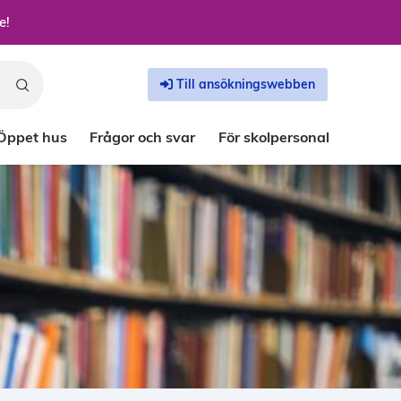
e!
Till ansökningswebben
Öppet hus
Frågor och svar
För skolpersonal