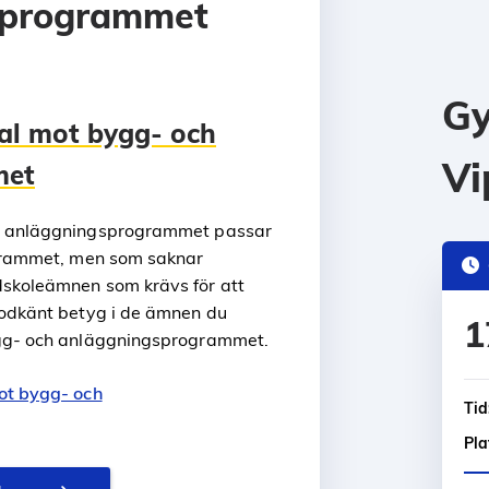
sprogrammet
Gy
al mot bygg- och
Vi
met
ch anläggningsprogrammet passar
ogrammet, men som saknar
dskoleämnen som krävs för att
godkänt betyg i de ämnen du
1
ygg- och anläggningsprogrammet.
ot bygg- och
Tid
Pla