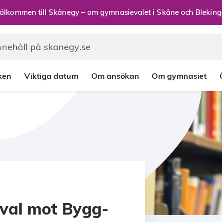
älkommen till Skånegy – om gymnasievalet i Skåne och Bleking
rken
Viktiga datum
Om ansökan
Om gymnasiet
 val mot Bygg-