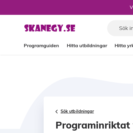
Till sidans huvudinnehåll
V
Programguiden
Hitta utbildningar
Hitta y
Sök utbildningar
Programinriktat