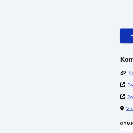
H
Kon
K
Gy
Gy
Vi