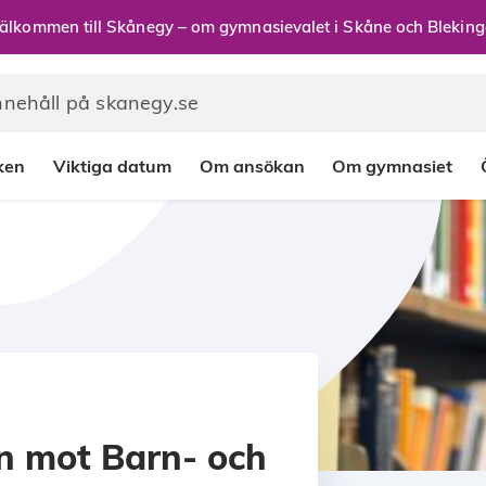
älkommen till Skånegy – om gymnasievalet i Skåne och Bleking
rken
Viktiga datum
Om ansökan
Om gymnasiet
on mot Barn- och