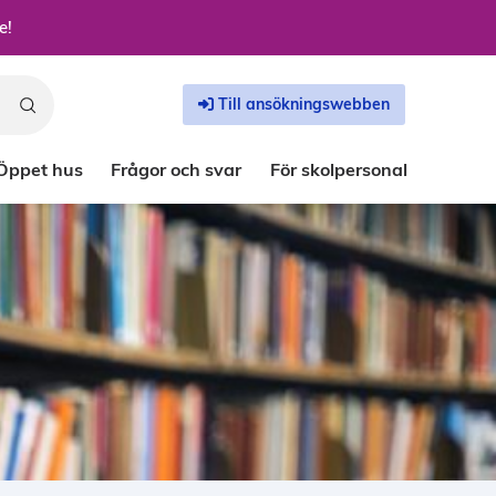
e!
Till ansökningswebben
Öppet hus
Frågor och svar
För skolpersonal