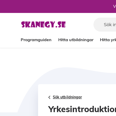
Till sidans huvudinnehåll
V
Programguiden
Hitta utbildningar
Hitta y
Sök utbildningar
Yrkesintrodukti