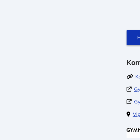
H
Kon
K
Gy
Gy
Vi