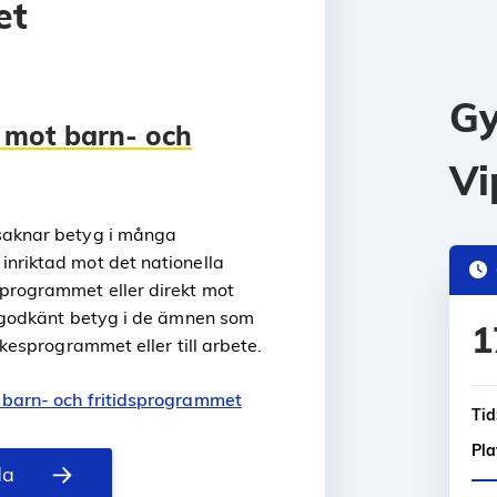
et
Gy
 mot barn- och
Vi
 saknar betyg i många
inriktad mot det nationella
programmet eller direkt mot
å godkänt betyg i de ämnen som
1
rkesprogrammet eller till arbete.
 barn- och fritidsprogrammet
Tid
Pla
da