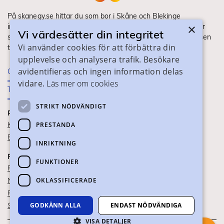
På skanegy.se hittar du som bor i Skåne och Blekinge
×
information om ditt gymnasieval. Här ser du vilka utbildningar
Vi värdesätter din integritet
som finns och hur ansökan och antagning går till. Webbplatsen
Vi använder cookies för att förbättra din
tillhandahålls av Skånes Kommuner.
upplevelse och analysera trafik. Besökare
avidentifieras och ingen information delas
Om webbplatsen
vidare.
Läs mer om cookies
Tillgänglighet
STRIKT NÖDVÄNDIGT
PRAKTISK INFORMATION
Kontaktuppgifter
PRESTANDA
Blanketter
INRIKTNING
FÖR SKOLPERSONAL
FUNKTIONER
För SYV
OKLASSIFICERADE
Nationella studievägskoder
För gymnasieskolor
GODKÄNN ALLA
ENDAST NÖDVÄNDIGA
Skolportalen
VISA DETALJER