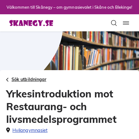
Till sidans huvudinnehåll
Välkommen till Skånegy – om gymnasievalet i Skåne och Blekinge!
Toggla
Sök utbildningar
Yrkesintroduktion mot
Restaurang- och
livsmedelsprogrammet
Hvilangymnasiet