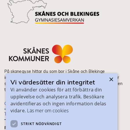
På skanegy.se hittar du som bor i Skåne och Blekinge
×
information om ditt gymnasieval. Här ser du vilka utbildningar
Vi värdesätter din integritet
som finns och hur ansökan och antagning går till. Webbplatsen
Vi använder cookies för att förbättra din
tillhandahålls av Skånes Kommuner.
upplevelse och analysera trafik. Besökare
avidentifieras och ingen information delas
Om webbplatsen
vidare.
Läs mer om cookies
Tillgänglighet
STRIKT NÖDVÄNDIGT
PRAKTISK INFORMATION