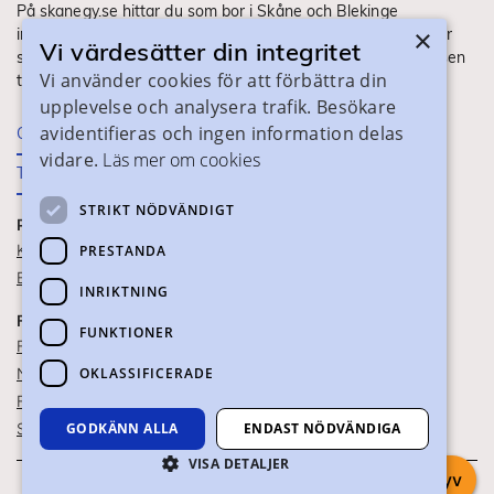
På skanegy.se hittar du som bor i Skåne och Blekinge
×
information om ditt gymnasieval. Här ser du vilka utbildningar
Vi värdesätter din integritet
som finns och hur ansökan och antagning går till. Webbplatsen
Vi använder cookies för att förbättra din
tillhandahålls av Skånes Kommuner.
upplevelse och analysera trafik. Besökare
avidentifieras och ingen information delas
Om webbplatsen
vidare.
Läs mer om cookies
Tillgänglighet
STRIKT NÖDVÄNDIGT
PRAKTISK INFORMATION
Kontaktuppgifter
PRESTANDA
Blanketter
INRIKTNING
FÖR SKOLPERSONAL
FUNKTIONER
För SYV
OKLASSIFICERADE
Nationella studievägskoder
För gymnasieskolor
Skolportalen
GODKÄNN ALLA
ENDAST NÖDVÄNDIGA
VISA DETALJER
Chatta med syv
Om webbkakor
Om personuppgifter