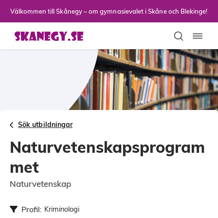
Till sidans huvudinnehåll
Välkommen till Skånegy – om gymnasievalet i Skåne och Blekinge!
Toggla
Sök utbildningar
Naturvetenskapsprogram
met
Naturvetenskap
Profil:
Kriminologi