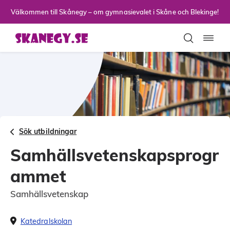
Till sidans huvudinnehåll
Välkommen till Skånegy – om gymnasievalet i Skåne och Blekinge!
Toggla
Sök utbildningar
Samhällsvetenskapsprogr
ammet
Samhällsvetenskap
Katedralskolan