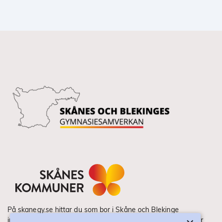
På skanegy.se hittar du som bor i Skåne och Blekinge
information om ditt gymnasieval. Här ser du vilka utbildningar