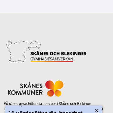
På skanegy.se hittar du som bor i Skåne och Blekinge
×
information om ditt gymnasieval. Här ser du vilka utbildningar