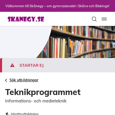
Till sidans huvudinnehåll
Välkommen till Skånegy – om gymnasievalet i Skåne och Blekinge!
Toggla
STARTAR EJ
Sök utbildningar
Teknikprogrammet
Informations- och medieteknik
Idrottsutbildning