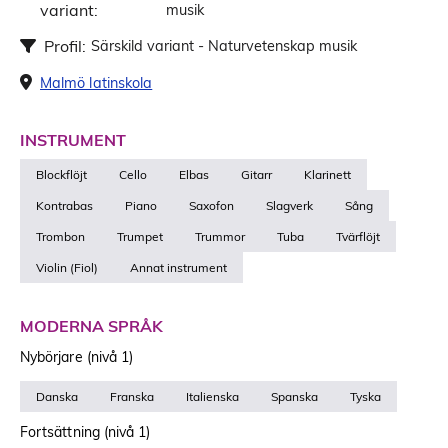
variant:
musik
Profil:
Särskild variant - Naturvetenskap musik
Malmö latinskola
INSTRUMENT
Blockflöjt
Cello
Elbas
Gitarr
Klarinett
Kontrabas
Piano
Saxofon
Slagverk
Sång
Trombon
Trumpet
Trummor
Tuba
Tvärflöjt
Violin (Fiol)
Annat instrument
MODERNA SPRÅK
Nybörjare (nivå 1)
Danska
Franska
Italienska
Spanska
Tyska
Fortsättning (nivå 1)