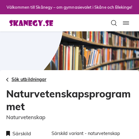
Till sidans huvudinnehåll
Välkommen till Skånegy – om gymnasievalet i Skåne och Blekinge!
Toggla
Sök utbildningar
Naturvetenskapsprogram
met
Naturvetenskap
Särskild
Särskild variant - naturvetenskap