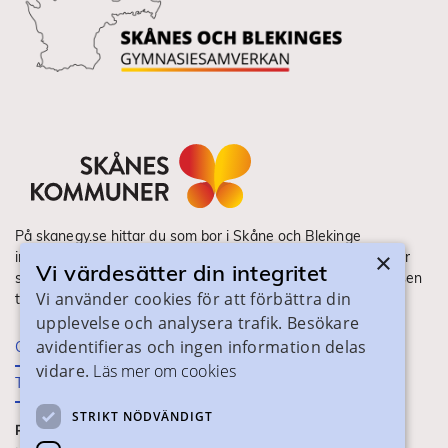
På skanegy.se hittar du som bor i Skåne och Blekinge
×
information om ditt gymnasieval. Här ser du vilka utbildningar
Vi värdesätter din integritet
som finns och hur ansökan och antagning går till. Webbplatsen
Vi använder cookies för att förbättra din
tillhandahålls av Skånes Kommuner.
upplevelse och analysera trafik. Besökare
avidentifieras och ingen information delas
Om webbplatsen
vidare.
Läs mer om cookies
Tillgänglighet
STRIKT NÖDVÄNDIGT
PRAKTISK INFORMATION