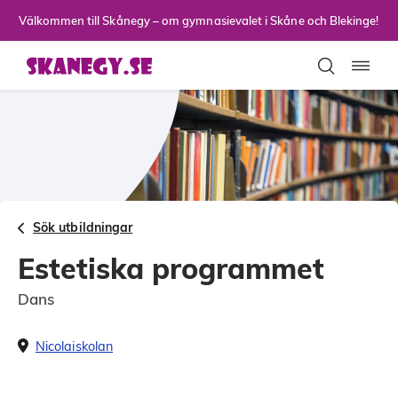
Till sidans huvudinnehåll
Välkommen till Skånegy – om gymnasievalet i Skåne och Blekinge!
Toggla
Sök utbildningar
Estetiska programmet
Dans
Nicolaiskolan