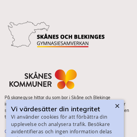
På skanegy.se hittar du som bor i Skåne och Blekinge
×
information om ditt gymnasieval. Här ser du vilka utbildningar
Vi värdesätter din integritet
som finns och hur ansökan och antagning går till. Webbplatsen
Vi använder cookies för att förbättra din
tillhandahålls av Skånes Kommuner.
upplevelse och analysera trafik. Besökare
avidentifieras och ingen information delas
Om webbplatsen