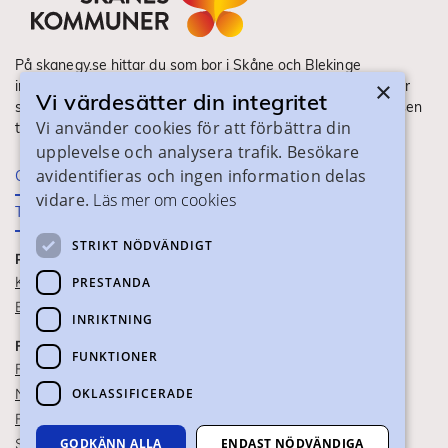
På skanegy.se hittar du som bor i Skåne och Blekinge
×
information om ditt gymnasieval. Här ser du vilka utbildningar
Vi värdesätter din integritet
som finns och hur ansökan och antagning går till. Webbplatsen
Vi använder cookies för att förbättra din
tillhandahålls av Skånes Kommuner.
upplevelse och analysera trafik. Besökare
avidentifieras och ingen information delas
Om webbplatsen
vidare.
Läs mer om cookies
Tillgänglighet
STRIKT NÖDVÄNDIGT
PRAKTISK INFORMATION
Kontaktuppgifter
PRESTANDA
Blanketter
INRIKTNING
FÖR SKOLPERSONAL
FUNKTIONER
För SYV
OKLASSIFICERADE
Nationella studievägskoder
För gymnasieskolor
GODKÄNN ALLA
ENDAST NÖDVÄNDIGA
Skolportalen