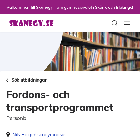
Till sidans huvudinnehåll
Välkommen till Skånegy – om gymnasievalet i Skåne och Blekinge!
Toggla
Sök utbildningar
Fordons- och
transportprogrammet
Personbil
Nils Holgerssongymnasiet