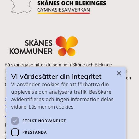
På skanegy.se hittar du som bor i Skåne och Blekinge
×
information om ditt gymnasieval. Här ser du vilka utbildningar
Vi värdesätter din integritet
som finns och hur ansökan och antagning går till. Webbplatsen
Vi använder cookies för att förbättra din
tillhandahålls av Skånes Kommuner.
upplevelse och analysera trafik. Besökare
avidentifieras och ingen information delas
Om webbplatsen
vidare.
Läs mer om cookies
Tillgänglighet
STRIKT NÖDVÄNDIGT
PRAKTISK INFORMATION
Kontaktuppgifter
PRESTANDA