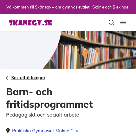
Till sidans huvudinnehåll
Välkommen till Skånegy – om gymnasievalet i Skåne och Blekinge!
Toggla
Sök utbildningar
Barn- och
fritidsprogrammet
Pedagogiskt och socialt arbete
Praktiska Gymnasiet Malmö City