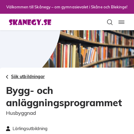
Till sidans huvudinnehåll
Välkommen till Skånegy – om gymnasievalet i Skåne och Blekinge!
Toggla
Sök utbildningar
Bygg- och
anläggningsprogrammet
Husbyggnad
Lärlingsutbildning