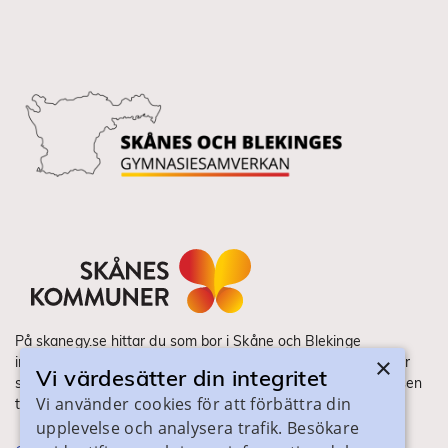
På skanegy.se hittar du som bor i Skåne och Blekinge
×
information om ditt gymnasieval. Här ser du vilka utbildningar
Vi värdesätter din integritet
som finns och hur ansökan och antagning går till. Webbplatsen
Vi använder cookies för att förbättra din
tillhandahålls av Skånes Kommuner.
upplevelse och analysera trafik. Besökare