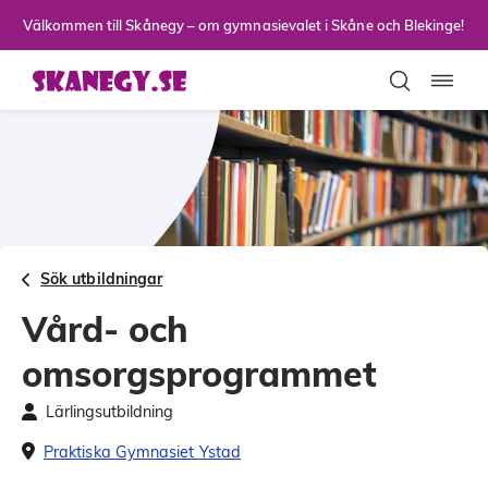
Till sidans huvudinnehåll
Välkommen till Skånegy – om gymnasievalet i Skåne och Blekinge!
Toggla
Sök utbildningar
Vård- och
omsorgsprogrammet
Lärlingsutbildning
Praktiska Gymnasiet Ystad