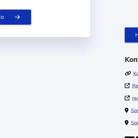
da
H
Kon
K
Re
re
Sa
Sa