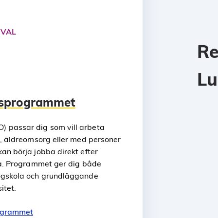
 VAL
Re
L
gsprogrammet
 passar dig som vill arbeta
i, äldreomsorg eller med personer
an börja jobba direkt efter
era. Programmet ger dig både
högskola och grundläggande
itet.
rogrammet