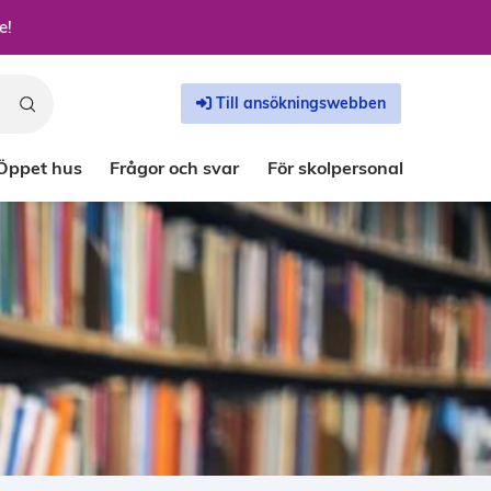
e!
Till ansökningswebben
Öppet hus
Frågor och svar
För skolpersonal