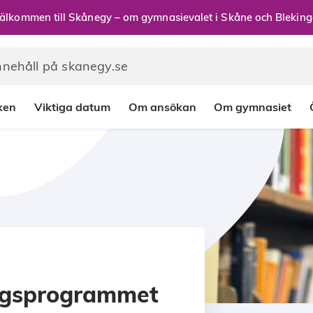
älkommen till Skånegy – om gymnasievalet i Skåne och Bleking
rken
Viktiga datum
Om ansökan
Om gymnasiet
rgsprogrammet