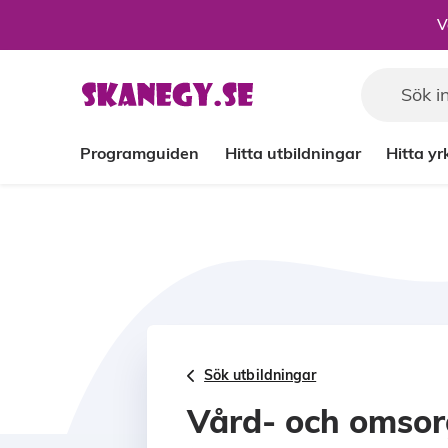
Till sidans huvudinnehåll
V
Programguiden
Hitta utbildningar
Hitta y
Sök utbildningar
Vård- och omso