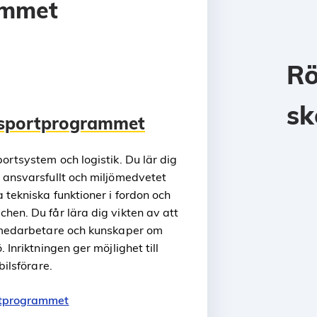
ammet
R
sk
nsportprogrammet
ortsystem och logistik. Du lär dig
 ansvarsfullt och miljömedvetet
 tekniska funktioner i fordon och
hen. Du får lära dig vikten av att
h medarbetare och kunskaper om
 Inriktningen ger möjlighet till
bilsförare.
rtprogrammet