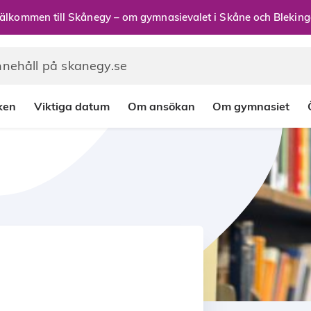
älkommen till Skånegy – om gymnasievalet i Skåne och Bleking
rken
Viktiga datum
Om ansökan
Om gymnasiet