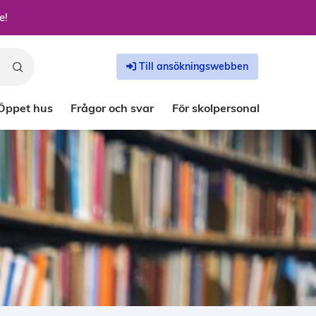
e!
Till ansökningswebben
Öppet hus
Frågor och svar
För skolpersonal