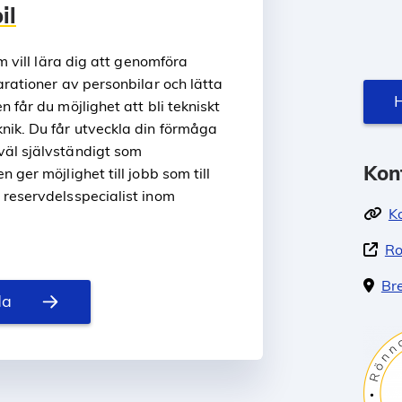
il
m vill lära dig att genomföra
arationer av personbilar och lätta
H
 får du möjlighet att bli tekniskt
nik. Du får utveckla din förmåga
väl självständigt som
Kon
 ger möjlighet till jobb som till
 reservdelsspecialist inom
K
Ro
Br
da