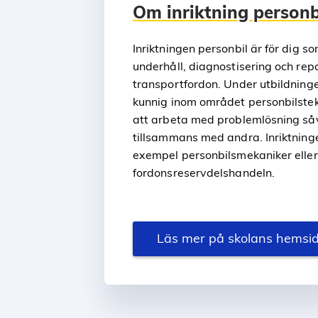
Om inriktning personb
Inriktningen personbil är för dig so
underhåll, diagnostisering och rep
transportfordon. Under utbildningen
kunnig inom området personbilstek
att arbeta med problemlösning så
tillsammans med andra. Inriktningen
exempel personbilsmekaniker eller
fordonsreservdelshandeln.
Läs mer på skolans hemsi