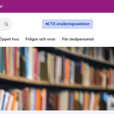
e!
Till ansökningswebben
Öppet hus
Frågor och svar
För skolpersonal