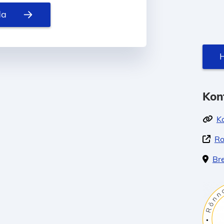
da
H
Kon
K
Ro
Br