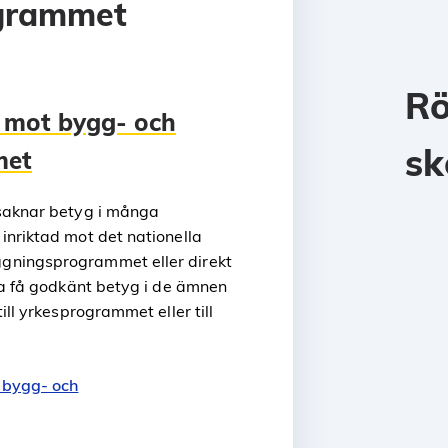
grammet
R
 mot bygg- och
sk
met
 saknar betyg i många
inriktad mot det nationella
gningsprogrammet eller direkt
ka få godkänt betyg i de ämnen
ill yrkesprogrammet eller till
 bygg- och