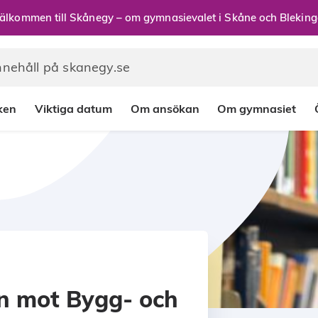
älkommen till Skånegy – om gymnasievalet i Skåne och Bleking
rken
Viktiga datum
Om ansökan
Om gymnasiet
on mot Bygg- och