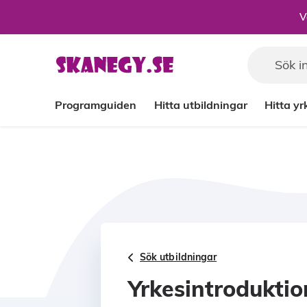
Till sidans huvudinnehåll
V
Programguiden
Hitta utbildningar
Hitta y
Sök utbildningar
Yrkesintrodukti