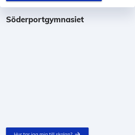
Söderportgymnasiet
Hur tar jag mig till skolan?