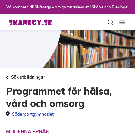
Till sidans huvudinnehåll
Välkommen till Skånegy – om gymnasievalet i Skåne och Blekinge!
Toggla
Sök utbildningar
Programmet för hälsa,
vård och omsorg
Söderportgymnasiet
MODERNA SPRÅK