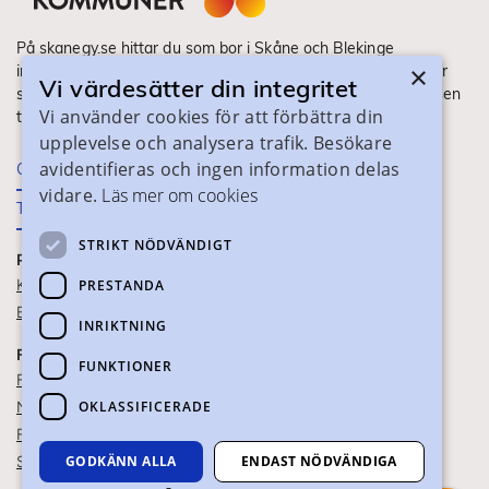
På skanegy.se hittar du som bor i Skåne och Blekinge
×
information om ditt gymnasieval. Här ser du vilka utbildningar
Vi värdesätter din integritet
som finns och hur ansökan och antagning går till. Webbplatsen
Vi använder cookies för att förbättra din
tillhandahålls av Skånes Kommuner.
upplevelse och analysera trafik. Besökare
avidentifieras och ingen information delas
Om webbplatsen
vidare.
Läs mer om cookies
Tillgänglighet
STRIKT NÖDVÄNDIGT
PRAKTISK INFORMATION
Kontaktuppgifter
PRESTANDA
Blanketter
INRIKTNING
FÖR SKOLPERSONAL
FUNKTIONER
För SYV
OKLASSIFICERADE
Nationella studievägskoder
För gymnasieskolor
GODKÄNN ALLA
ENDAST NÖDVÄNDIGA
Skolportalen