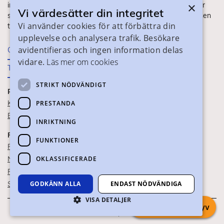
×
information om ditt gymnasieval. Här ser du vilka utbildningar
Vi värdesätter din integritet
som finns och hur ansökan och antagning går till. Webbplatsen
Vi använder cookies för att förbättra din
tillhandahålls av Skånes Kommuner.
upplevelse och analysera trafik. Besökare
avidentifieras och ingen information delas
Om webbplatsen
vidare.
Läs mer om cookies
Tillgänglighet
STRIKT NÖDVÄNDIGT
PRAKTISK INFORMATION
Kontaktuppgifter
PRESTANDA
Blanketter
INRIKTNING
FÖR SKOLPERSONAL
FUNKTIONER
För SYV
OKLASSIFICERADE
Nationella studievägskoder
För gymnasieskolor
Skolportalen
GODKÄNN ALLA
ENDAST NÖDVÄNDIGA
VISA DETALJER
Chatta med syv
Om webbkakor
Om personuppgifter