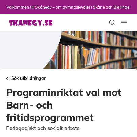
Till sidans huvudinnehåll
Välkommen till Skånegy – om gymnasievalet i Skåne och Blekinge!
Toggla
Sök utbildningar
Programinriktat val mot
Barn- och
fritidsprogrammet
Pedagogiskt och socialt arbete