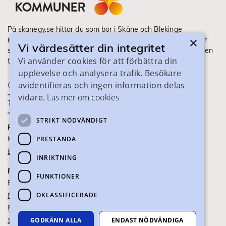
På skanegy.se hittar du som bor i Skåne och Blekinge
×
information om ditt gymnasieval. Här ser du vilka utbildningar
Vi värdesätter din integritet
som finns och hur ansökan och antagning går till. Webbplatsen
Vi använder cookies för att förbättra din
tillhandahålls av Skånes Kommuner.
upplevelse och analysera trafik. Besökare
avidentifieras och ingen information delas
Om webbplatsen
vidare.
Läs mer om cookies
Tillgänglighet
STRIKT NÖDVÄNDIGT
PRAKTISK INFORMATION
Kontaktuppgifter
PRESTANDA
Blanketter
INRIKTNING
FÖR SKOLPERSONAL
FUNKTIONER
För SYV
OKLASSIFICERADE
Nationella studievägskoder
För gymnasieskolor
GODKÄNN ALLA
ENDAST NÖDVÄNDIGA
Skolportalen