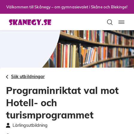
Till sidans huvudinnehåll
Välkommen till Skånegy – om gymnasievalet i Skåne och Blekinge!
Toggla
Sök utbildningar
Programinriktat val mot
Hotell- och
turismprogrammet
Lärlingsutbildning