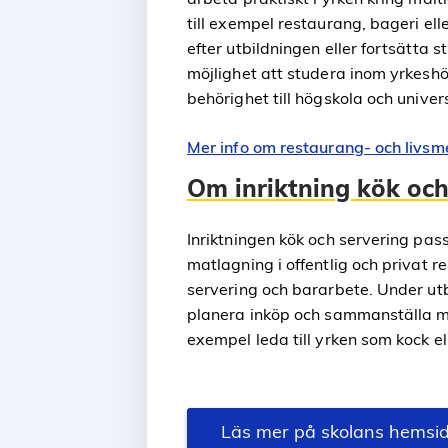
till exempel restaurang, bageri ell
efter utbildningen eller fortsätta
möjlighet att studera inom yrkes
behörighet till högskola och univers
Mer info om restaurang- och liv
Om inriktning kök och
Inriktningen kök och servering pass
matlagning i offentlig och privat
servering och bararbete. Under utb
planera inköp och sammanställa mat
exempel leda till yrken som kock ell
Läs mer på skolans hemsi