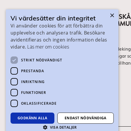
×
Vi värdesätter din integritet
Vi använder cookies för att förbättra din
upplevelse och analysera trafik. Besökare
avidentifieras och ingen information delas
vidare.
Läs mer om cookies
På skanegy.se hittar du som bor i Skåne och Bleking
om ditt gymnasieval. Här ser du vilka utbildningar s
STRIKT NÖDVÄNDIGT
ansökan och antagning går till. Webbplatsen tillhan
Skånes Kommuner.
PRESTANDA
INRIKTNING
Om webbplatsen
FUNKTIONER
Tillgänglighet
OKLASSIFICERADE
GODKÄNN ALLA
ENDAST NÖDVÄNDIGA
VISA DETALJER