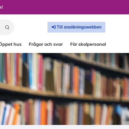
e!
Till ansökningswebben
Öppet hus
Frågor och svar
För skolpersonal