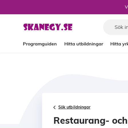
Till sidans huvudinnehåll
V
Programguiden
Hitta utbildningar
Hitta y
Sök utbildningar
Restaurang- och