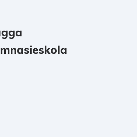
ägga
mnasieskola