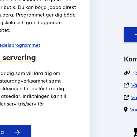
er butik. Du kan börja jobba direkt
 studera. Programmet ger dig både
högskola och grundläggande
itet.
H
smedelsprogrammet
 servering
Kon
K
ar dig som vill lära dig om
 restaurangverksamhet samt
Vä
ildningen får du får lära dig
sedlar. Inriktningen kan till
Vä
er servitris/servitör.
Vä
da