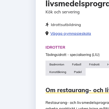
livsmedelsprog
Kök och servering
Idrottsutbildning
Vägga gymnasieskola
IDROTTER
Tävlingsidrott - specialisering (LIU)
Badminton
Fotboll
Friidrott
H
Konståkning
Padel
Om restaurang- och 
Restaurang- och livsmedelsprogra
arbeta praktiskt i yrken kring mål