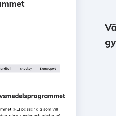
rammet
V
gy
andboll
Ishockey
Kampsport
livsmedelsprogrammet
mmet (RL) passar dig som vill
tiden, nära kunder och gäster på