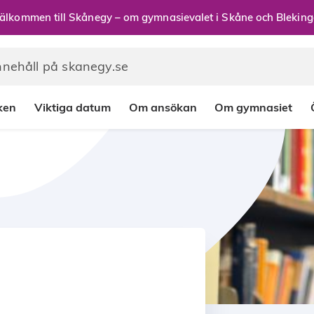
älkommen till Skånegy – om gymnasievalet i Skåne och Bleking
rken
Viktiga datum
Om ansökan
Om gymnasiet