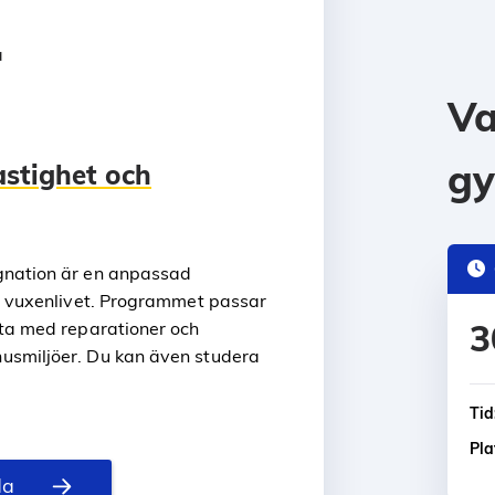
a
Va
g
stighet och
gnation är en anpassad
ör vuxenlivet. Programmet passar
3
eta med reparationer och
usmiljöer. Du kan även studera
Tid
Pla
da