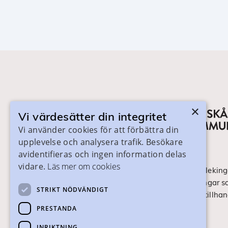
×
Vi värdesätter din integritet
Vi använder cookies för att förbättra din
upplevelse och analysera trafik. Besökare
avidentifieras och ingen information delas
vidare.
Läs mer om cookies
På skanegy.se hittar du som bor i Skåne och Bleking
om ditt gymnasieval. Här ser du vilka utbildningar s
STRIKT NÖDVÄNDIGT
ansökan och antagning går till. Webbplatsen tillhan
Skånes Kommuner.
PRESTANDA
INRIKTNING