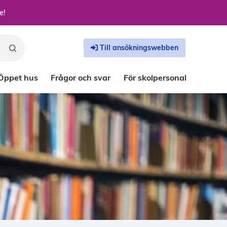
e!
Till ansökningswebben
Öppet hus
Frågor och svar
För skolpersonal