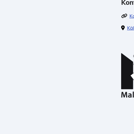
Kon
K
Kä