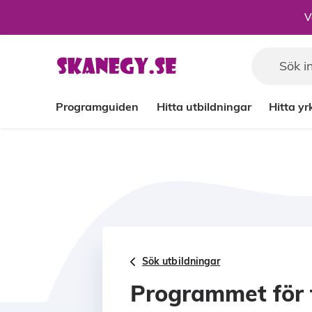
Till sidans huvudinnehåll
V
Programguiden
Hitta utbildningar
Hitta y
Sök utbildningar
Programmet för 