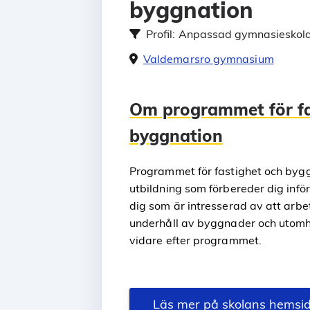
byggnation
Profil:
Anpassad gymnasieskol
Valdemarsro gymnasium
Om programmet för fa
byggnation
Programmet för fastighet och byg
utbildning som förbereder dig inf
dig som är intresserad av att arb
underhåll av byggnader och utomh
vidare efter programmet.
Läs mer på skolans hemsi