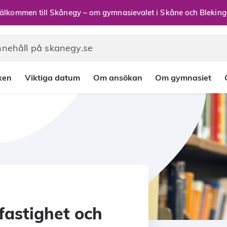
älkommen till Skånegy – om gymnasievalet i Skåne och Bleking
rken
Viktiga datum
Om ansökan
Om gymnasiet
fastighet och