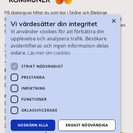
På skanegy.se hittar du som bor i Skåne och Blekinge
×
information om ditt gymnasieval. Här ser du vilka utbildningar
Vi värdesätter din integritet
som finns och hur ansökan och antagning går till. Webbplatsen
Vi använder cookies för att förbättra din
tillhandahålls av Skånes Kommuner.
upplevelse och analysera trafik. Besökare
avidentifieras och ingen information delas
Om webbplatsen
vidare.
Läs mer om cookies
Tillgänglighet
STRIKT NÖDVÄNDIGT
PRAKTISK INFORMATION
Kontaktuppgifter
PRESTANDA
Blanketter
INRIKTNING
FÖR SKOLPERSONAL
FUNKTIONER
För SYV
OKLASSIFICERADE
Nationella studievägskoder
För gymnasieskolor
GODKÄNN ALLA
ENDAST NÖDVÄNDIGA
Skolportalen