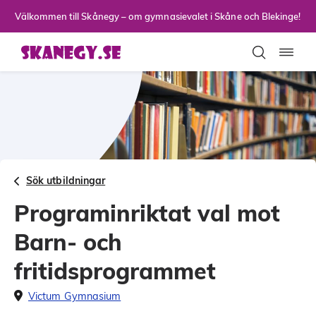
Till sidans huvudinnehåll
Välkommen till Skånegy – om gymnasievalet i Skåne och Blekinge!
Toggla
Sök utbildningar
Programinriktat val mot
Barn- och
fritidsprogrammet
Victum Gymnasium