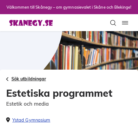
Till sidans huvudinnehåll
Välkommen till Skånegy – om gymnasievalet i Skåne och Blekinge!
Toggla
Sök utbildningar
Estetiska programmet
Estetik och media
Ystad Gymnasium