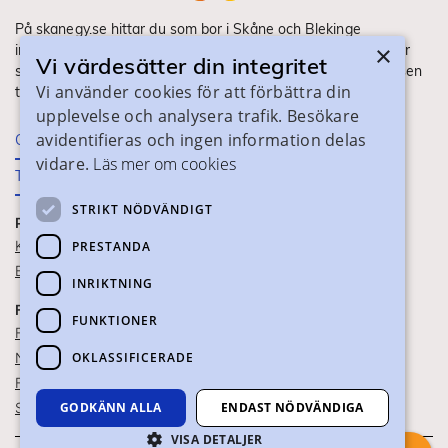
På skanegy.se hittar du som bor i Skåne och Blekinge
×
information om ditt gymnasieval. Här ser du vilka utbildningar
Vi värdesätter din integritet
som finns och hur ansökan och antagning går till. Webbplatsen
Vi använder cookies för att förbättra din
tillhandahålls av Skånes Kommuner.
upplevelse och analysera trafik. Besökare
avidentifieras och ingen information delas
Om webbplatsen
vidare.
Läs mer om cookies
Tillgänglighet
STRIKT NÖDVÄNDIGT
PRAKTISK INFORMATION
Kontaktuppgifter
PRESTANDA
Blanketter
INRIKTNING
FÖR SKOLPERSONAL
FUNKTIONER
För SYV
OKLASSIFICERADE
Nationella studievägskoder
För gymnasieskolor
Skolportalen
GODKÄNN ALLA
ENDAST NÖDVÄNDIGA
VISA DETALJER