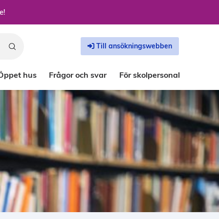
e!
Till ansökningswebben
Öppet hus
Frågor och svar
För skolpersonal