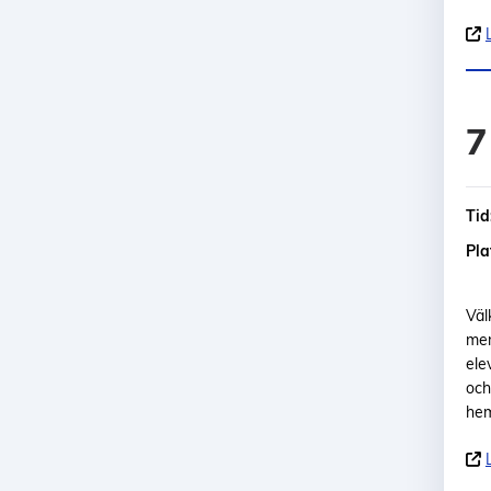
7
Tid
Pla
Väl
mer
ele
och
hem