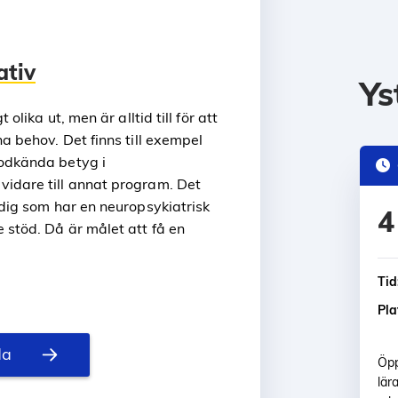
ativ
Ys
 olika ut, men är alltid till för att
na behov. Det finns till exempel
godkända betyg i
vidare till annat program. Det
 dig som har en neuropsykiatrisk
4
 stöd. Då är målet att få en
Tid
Pla
da
Öpp
lär