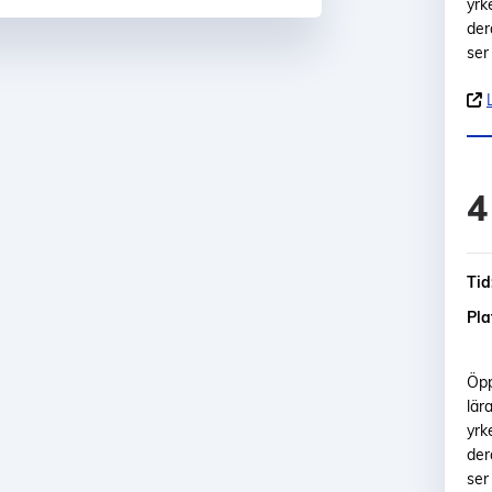
yrk
der
ser 
4
Tid
Pla
Öpp
lär
yrk
der
ser 