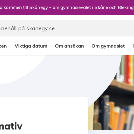
älkommen till Skånegy – om gymnasievalet i Skåne och Bleking
rken
Viktiga datum
Om ansökan
Om gymnasiet
rnativ