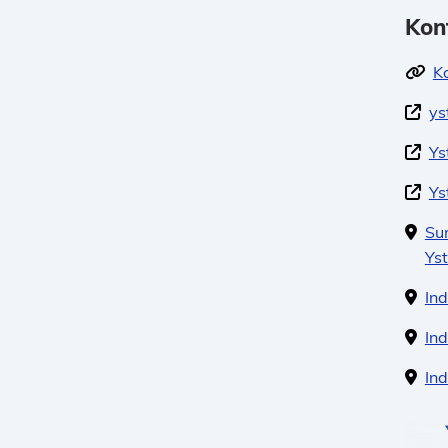
Kon
K
ys
Ys
Ys
Su
Ys
Ind
Ind
In