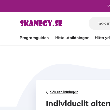
Till sidans huvudinnehåll
V
Programguiden
Hitta utbildningar
Hitta y
Sök utbildningar
Individuellt alte