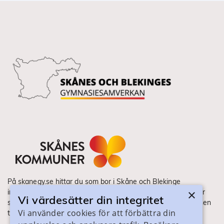
På skanegy.se hittar du som bor i Skåne och Blekinge
×
information om ditt gymnasieval. Här ser du vilka utbildningar
Vi värdesätter din integritet
som finns och hur ansökan och antagning går till. Webbplatsen
Vi använder cookies för att förbättra din
tillhandahålls av Skånes Kommuner.