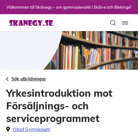
Till sidans huvudinnehåll
Välkommen till Skånegy – om gymnasievalet i Skåne och Blekinge!
Toggla
Sök utbildningar
Yrkesintroduktion mot
Försäljnings- och
serviceprogrammet
Ystad Gymnasium