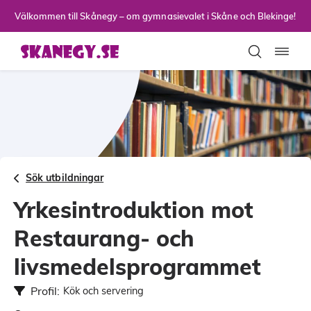
Till sidans huvudinnehåll
Välkommen till Skånegy – om gymnasievalet i Skåne och Blekinge!
Toggla
Sök utbildningar
Yrkesintroduktion mot
Restaurang- och
livsmedelsprogrammet
Profil:
Kök och servering