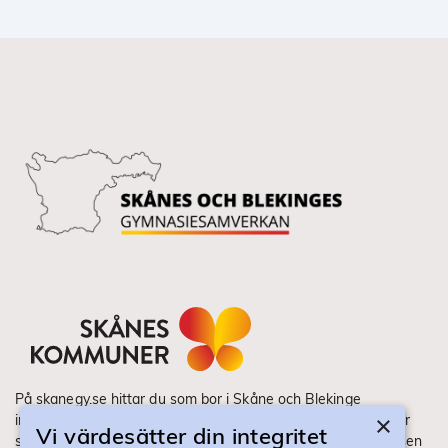
På skanegy.se hittar du som bor i Skåne och Blekinge
×
information om ditt gymnasieval. Här ser du vilka utbildningar
Vi värdesätter din integritet
som finns och hur ansökan och antagning går till. Webbplatsen