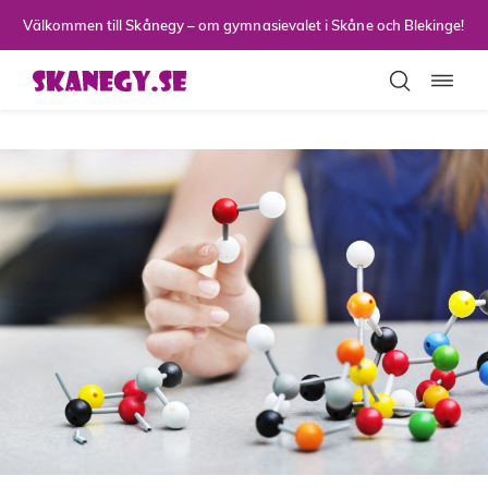
Till sidans huvudinnehåll
Välkommen till Skånegy – om gymnasievalet i Skåne och Blekinge!
Toggla