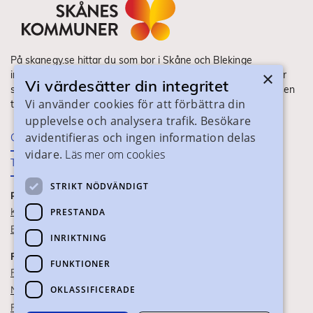
På skanegy.se hittar du som bor i Skåne och Blekinge
×
information om ditt gymnasieval. Här ser du vilka utbildningar
Vi värdesätter din integritet
som finns och hur ansökan och antagning går till. Webbplatsen
Vi använder cookies för att förbättra din
tillhandahålls av Skånes Kommuner.
upplevelse och analysera trafik. Besökare
avidentifieras och ingen information delas
Om webbplatsen
vidare.
Läs mer om cookies
Tillgänglighet
STRIKT NÖDVÄNDIGT
PRAKTISK INFORMATION
Kontaktuppgifter
PRESTANDA
Blanketter
INRIKTNING
FÖR SKOLPERSONAL
FUNKTIONER
För SYV
OKLASSIFICERADE
Nationella studievägskoder
För gymnasieskolor